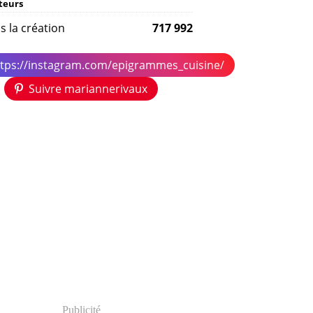
iteurs
s la création
717 992
ttps://instagram.com/epigrammes_cuisine/
Suivre mariannerivaux
Publicité