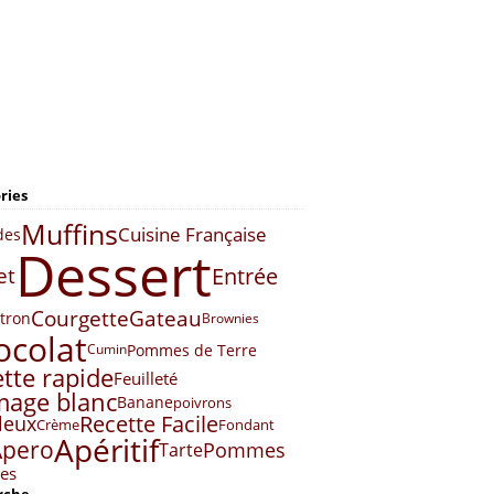
ries
Muffins
Cuisine Française
des
Dessert
Entrée
et
Courgette
Gateau
itron
Brownies
ocolat
Pommes de Terre
Cumin
tte rapide
Feuilleté
mage blanc
Banane
poivrons
Recette Facile
leux
Crème
Fondant
Apéritif
Apero
Pommes
Tarte
es