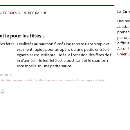
La Cui
ATEGORIES
>
ENTREE RAPIDE
Des rec
aussi...
prenant
tte pour les fêtes...
par une
difficil
Feuilletés au saumon fumé Une recette ultra simple et
Accueil
vraiment rapide pour un apéro ou une petite entrée él
Créer u
égante et croustillante… idéal à l’occasion des fêtes de f
in d’année … le feuilleté est croustillant et le saumon r
este moelleux, une petite sauce...
alien [
#
]
 de fête
,
entrée rapide
,
feuilleté au saumon
,
saumon fumé
,
repas de fête
,