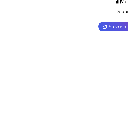
Vis
Depui
Suivre h