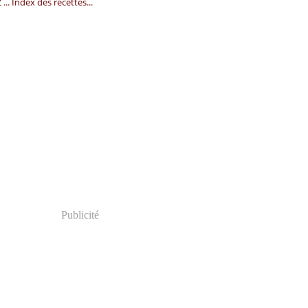
.Z ... Index des recettes...
Publicité