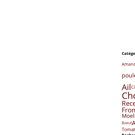
Catégo
Aman
poul
Ail
C
Ch
Rece
Fro
Moel
Boeuf
Tomat