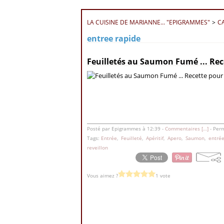
LA CUISINE DE MARIANNE... "EPIGRAMMES"
>
C
entree rapide
23 décembre 2012
Feuilletés au Saumon Fumé ... Rece
Posté par Epigrammes à 12:39 -
Commentaires [
…
]
- Perm
Tags:
Entrée
,
Feuilleté
,
Apéritif
,
Apero
,
Saumon
,
entrée
reveillon
Vous aimez ?
1 vote