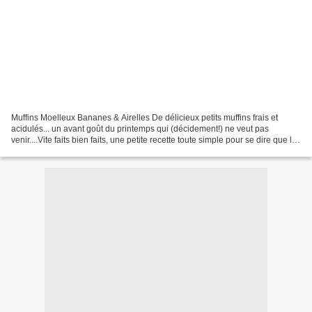
Muffins Moelleux Bananes & Airelles De délicieux petits muffins frais et
acidulés... un avant goût du printemps qui (décidement!) ne veut pas
venir....Vite faits bien faits, une petite recette toute simple pour se dire que le
printemps pourrait bien venir.......