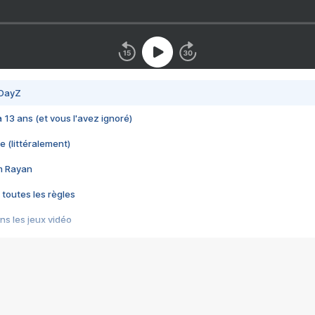
 DayZ
 a 13 ans (et vous l'avez ignoré)
e (littéralement)
im Rayan
 toutes les règles
s les jeux vidéo
us choquant de Rockstar ? - Le scandale BULLY
e plus moche de Steam
du RÊVE tourne au CAUCHEMAR