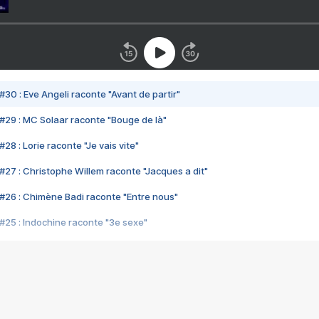
#30 : Eve Angeli raconte "Avant de partir"
#29 : MC Solaar raconte "Bouge de là"
28 : Lorie raconte "Je vais vite"
#27 : Christophe Willem raconte "Jacques a dit"
#26 : Chimène Badi raconte "Entre nous"
#25 : Indochine raconte "3e sexe"
#24 : Zaho raconte "C'est chelou"
#23 : Patrick Bruel raconte "Au café des délices"
#22 : Kyo raconte "Le chemin"