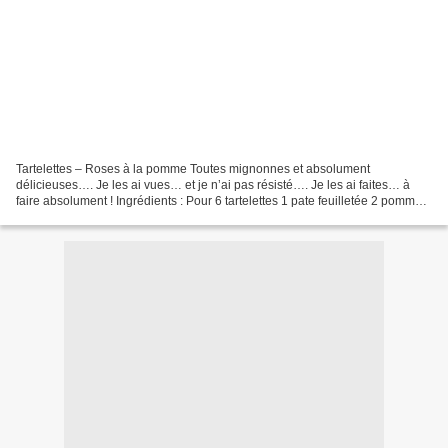
Tartelettes – Roses à la pomme Toutes mignonnes et absolument
délicieuses…. Je les ai vues… et je n’ai pas résisté…. Je les ai faites… à
faire absolument ! Ingrédients : Pour 6 tartelettes 1 pate feuilletée 2 pommes
rouges eau le jus d’1/2 citron 3 c...