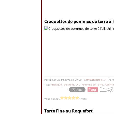
2 septembre 2012
Croquettes de pommes de terre à l’a
Posté par Epigrammes à 09:00 -
Commentaires [
…
]
- Perm
Tags:
mexique
,
poivrons
,
Ail
,
Pommes de Terre
,
Apéritif
Vous aimez ?
1 vote
31 juillet 2011
Tarte Fine au Roquefort