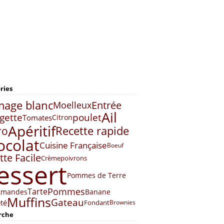
ries
mage blanc
Entrée
Moelleux
Ail
gette
poulet
Tomates
Citron
Apéritif
Recette rapide
ro
ocolat
Cuisine Française
Boeuf
tte Facile
Crème
poivrons
essert
Pommes de Terre
Pommes
Tarte
Amandes
Banane
Muffins
Gateau
eté
Fondant
Brownies
rche