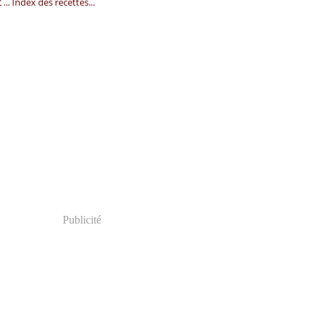
.Z ... Index des recettes...
Publicité