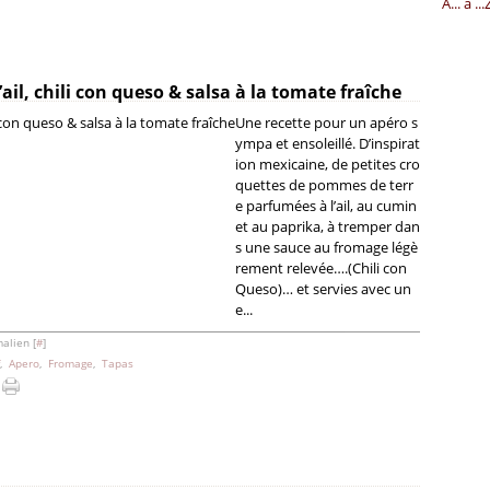
A... à ..
il, chili con queso & salsa à la tomate fraîche
Une recette pour un apéro s
ympa et ensoleillé. D’inspirat
ion mexicaine, de petites cro
quettes de pommes de terr
e parfumées à l’ail, au cumin
et au paprika, à tremper dan
s une sauce au fromage légè
rement relevée….(Chili con
Queso)… et servies avec un
e...
alien [
#
]
,
Apero
,
Fromage
,
Tapas