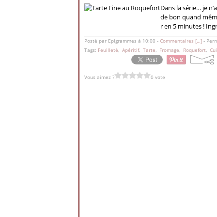
Dans la série… je n’
de bon quand même !
r en 5 minutes ! Ingr
Posté par Epigrammes à 10:00 -
Commentaires [
…
]
- Perm
Tags:
Feuilleté
,
Apéritif
,
Tarte
,
Fromage
,
Roquefort
,
Cui
Vous aimez ?
0 vote