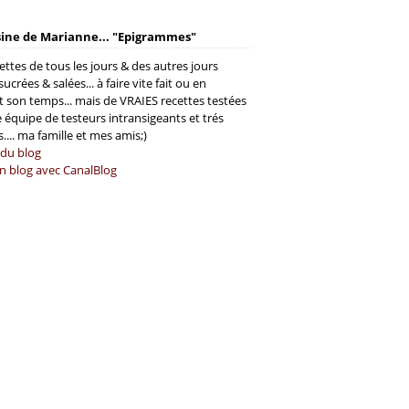
sine de Marianne... "Epigrammes"
ettes de tous les jours & des autres jours
 sucrées & salées... à faire vite fait ou en
 son temps... mais de VRAIES recettes testées
 équipe de testeurs intransigeants et trés
es.... ma famille et mes amis;)
 du blog
n blog avec CanalBlog