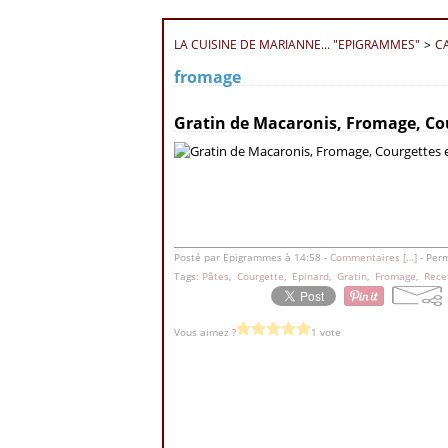
LA CUISINE DE MARIANNE... "EPIGRAMMES"
>
C
fromage
6 octobre 2012
Gratin de Macaronis, Fromage, Cou
Posté par Epigrammes à 14:58 -
Commentaires [
…
]
- Perm
Tags:
Pâtes
,
Courgette
,
Epinard
,
Gratin
,
Fromage
,
Rece
Vous aimez ?
1 vote