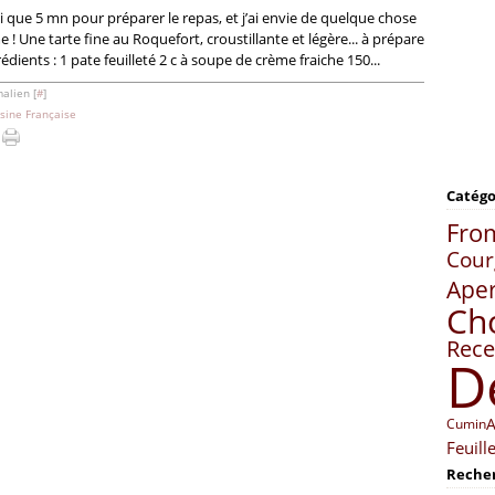
ai que 5 mn pour préparer le repas, et j’ai envie de quelque chose
 Une tarte fine au Roquefort, croustillante et légère... à prépare
édients : 1 pate feuilleté 2 c à soupe de crème fraiche 150...
alien [
#
]
sine Française
Catégo
Fro
Cour
Ape
Ch
Rece
D
Cumin
Feuill
Reche