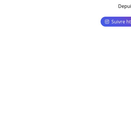
Depui
Suivre h