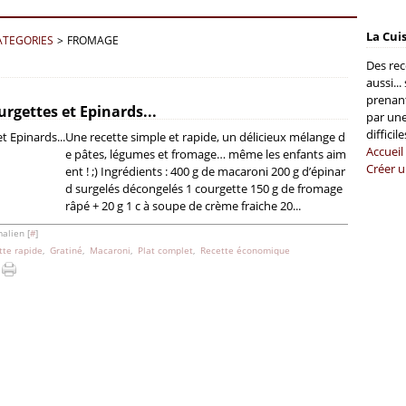
La Cui
ATEGORIES
>
FROMAGE
Des rec
aussi...
prenant
rgettes et Epinards...
par une
difficil
Une recette simple et rapide, un délicieux mélange d
Accueil
e pâtes, légumes et fromage… même les enfants aim
Créer u
ent ! ;) Ingrédients : 400 g de macaroni 200 g d’épinar
d surgelés décongelés 1 courgette 150 g de fromage
râpé + 20 g 1 c à soupe de crème fraiche 20...
alien [
#
]
tte rapide
,
Gratiné
,
Macaroni
,
Plat complet
,
Recette économique